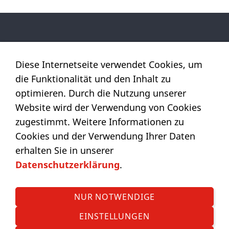
Dachdeckermeister Ralf Kehl
Diese Internetseite verwendet Cookies, um
Eulenbaum 9
die Funktionalität und den Inhalt zu
23966 Wismar
optimieren. Durch die Nutzung unserer
Telefon: 0 38 41 - 36 00 76
Website wird der Verwendung von Cookies
Telefax: 0 38 41 - 33 41 92
zugestimmt. Weitere Informationen zu
Funk: 0162 - 135 20 44
Cookies und der Verwendung Ihrer Daten
erhalten Sie in unserer
DIESEN COOKIE ZULASSEN
Datenschutzerklärung
.
NUR NOTWENDIGE
EINSTELLUNGEN
Impressum
Datenschutz
Cookies
Barrierefreiheit