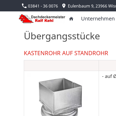
03841 - 36 0076
Eulenbaum 9, 23966 Wi
Unternehmen
Übergangsstücke
KASTENROHR AUF STANDROHR
- auf