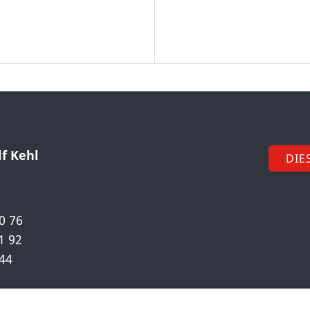
f Kehl
DIE
00 76
1 92
 44